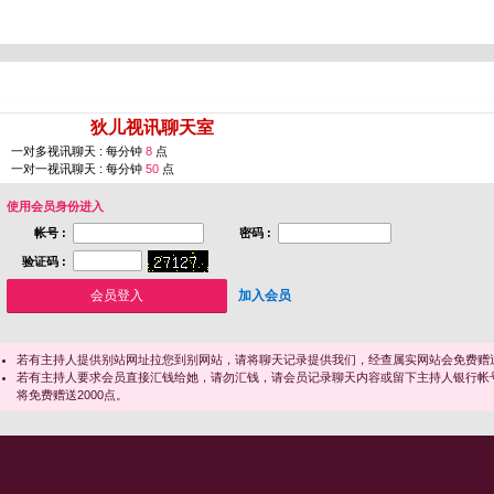
您即将进入 [
狄儿视讯聊天室
]
一对多视讯聊天 : 每分钟
8
点
一对一视讯聊天 : 每分钟
50
点
使用会员身份进入
帐号 :
密码 :
验证码 :
加入会员
若有主持人提供别站网址拉您到别网站，请将聊天记录提供我们，经查属实网站会免费赠送
若有主持人要求会员直接汇钱给她，请勿汇钱，请会员记录聊天内容或留下主持人银行帐
将免费赠送2000点。