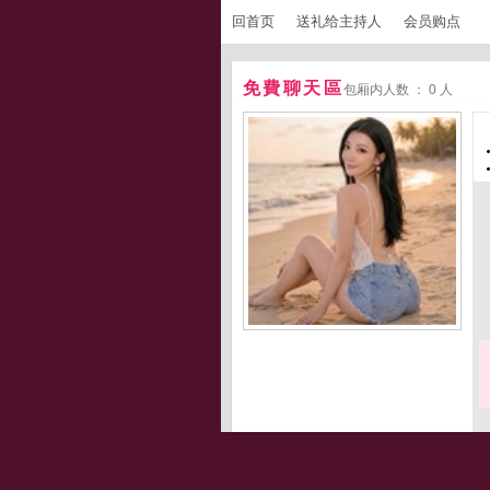
回首页
送礼给主持人
会员购点
免費聊天區
包厢内人数 ： 0 人