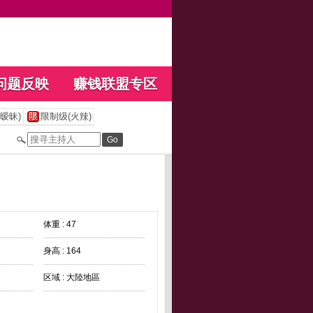
问题反映
赚钱联盟专区
暧昧)
限制级(火辣)
体重 : 47
身高 : 164
区域 : 大陸地區