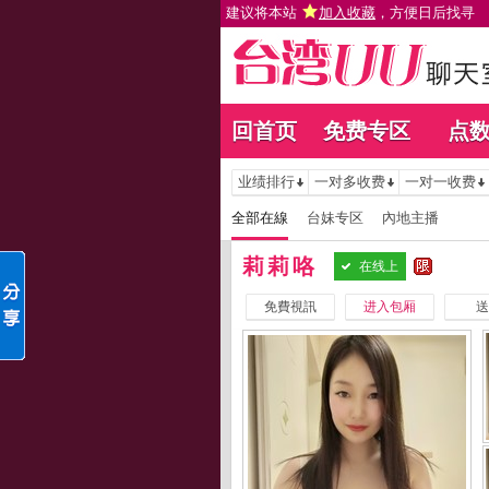
建议将本站
加入收藏
，方便日后找寻
回首页
免费专区
点
业绩排行
一对多收费
一对一收费
全部在線
台妹专区
內地主播
莉莉咯
在线上
免費視訊
进入包厢
送