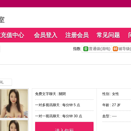
数充值中心
会员登入
注册会员
常见问题
指数
普通级(清纯)
辅导级(
礼
免费文字聊天 :
關閉
性别 : 女性
一对多视讯聊天 :
每分钟 5 点
年龄 : 27 岁
一对一视讯聊天 :
每分钟 30 点
血型 : ----
进入包厢